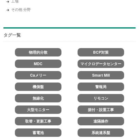
工場
その他 分野
タグ一覧
物理的分散
BCP対策
MDC
マイクロデータセンター
Caメリー
Smart Mill
機側盤
警報局
無線化
リモコン
大型モニター
据付・設置工事
取替・更新工事
遠隔操作
蓄電池
系統連系盤