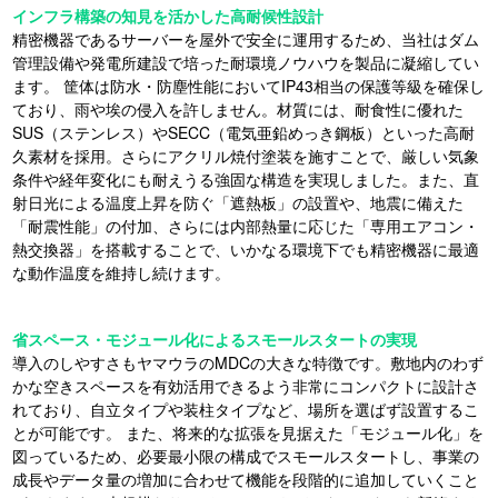
インフラ構築の知見を活かした高耐候性設計
精密機器であるサーバーを屋外で安全に運用するため、当社はダム
管理設備や発電所建設で培った耐環境ノウハウを製品に凝縮してい
ます。 筐体は防水・防塵性能においてIP43相当の保護等級を確保し
ており、雨や埃の侵入を許しません。材質には、耐食性に優れた
SUS（ステンレス）やSECC（電気亜鉛めっき鋼板）といった高耐
久素材を採用。さらにアクリル焼付塗装を施すことで、厳しい気象
条件や経年変化にも耐えうる強固な構造を実現しました。また、直
射日光による温度上昇を防ぐ「遮熱板」の設置や、地震に備えた
「耐震性能」の付加、さらには内部熱量に応じた「専用エアコン・
熱交換器」を搭載することで、いかなる環境下でも精密機器に最適
な動作温度を維持し続けます。
省スペース・モジュール化によるスモールスタートの実現
導入のしやすさもヤマウラのMDCの大きな特徴です。敷地内のわず
かな空きスペースを有効活用できるよう非常にコンパクトに設計さ
れており、自立タイプや装柱タイプなど、場所を選ばず設置するこ
とが可能です。 また、将来的な拡張を見据えた「モジュール化」を
図っているため、必要最小限の構成でスモールスタートし、事業の
成長やデータ量の増加に合わせて機能を段階的に追加していくこと