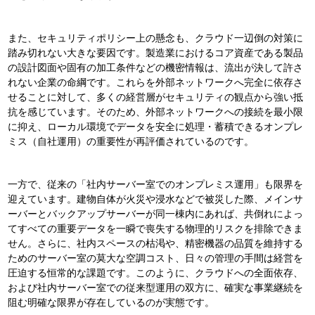
また、セキュリティポリシー上の懸念も、クラウド一辺倒の対策に
踏み切れない大きな要因です
。製造業におけるコア資産である製品
の設計図面や固有の加工条件などの機密情報は、流出が決して許さ
れない企業の命綱です。これらを外部ネットワークへ完全に依存さ
せることに対して、多くの経営層がセキュリティの観点から強い抵
抗を感じています
。そのため、外部ネットワークへの接続を最小限
に抑え、ローカル環境でデータを安全に処理・蓄積できるオンプレ
ミス（自社運用）の重要性が再評価されているのです
。
一方で、従来の「社内サーバー室でのオンプレミス運用」も限界を
迎えています
。建物自体が火災や浸水などで被災した際、メインサ
ーバーとバックアップサーバーが同一棟内にあれば、共倒れによっ
てすべての重要データを一瞬で喪失する物理的リスクを排除できま
せん
。さらに、社内スペースの枯渇や、精密機器の品質を維持する
ためのサーバー室の莫大な空調コスト、日々の管理の手間は経営を
圧迫する恒常的な課題です
。このように、クラウドへの全面依存、
および社内サーバー室での従来型運用の双方に、確実な事業継続を
阻む明確な限界が存在しているのが実態です
。