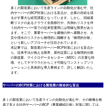
多くの製造業において生産ラインの自動化が進む中、社
内サーバーのBCP対策における盲点が、企業の存続を揺
るがす重大な経営課題となっています。しかし、回線遮
断リスクのあるクラウド全面移行や、共倒れリスクを伴
う社内サーバー室での従来型運用には明確な限界があり
ます。そこで、重要サーバーを建物の外へ避難させ、火
災や浸水のリスクから物理的に隔離する「物理的分散」
という新しいアプローチが注目されています。
本記事では、製造業のサーバーBCP対策における盲点か
ら、従来手法が抱える限界、屋外設置による物理的分散
の新提案、マイクロデータセンター（MDC）の主要な特
徴、そしてヤマウラだからこそ可能なワンストップソリ
ューションと具体的な導入事例まで、詳しく解説いたし
ます。
サーバーのBCP対策における製造業の致命的な盲点
多くの製造業において生産ラインの自動化が進む中、その稼働を根
底で支える社内サーバーのBCP（事業継続計画）対策に関しては、