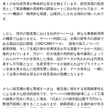
多くの会社経営者が致命的な盲点を抱えています。経営資源の投資
先として製造機械や原材料の調達ルートに目が向きがちであり、サ
ーバー機器の「物理的な保護」は後回しにされる傾向が強いためで
す。
しかし、現代の製造業における社内サーバーは、単なる事務処理用
の機器ではありません。サーバー内部には、企業の競争力の源泉で
ある製品の設計図面（CAD/CAMデータ）、固有の加工ノウハウ、
顧客情報、そして生産計画や在庫状況を司る基盤データが一元的に
集約されています。万が一、巨大地震や局所的な集中豪雨によって
これらのデータが全喪失した場合、設計データが失われれば代替生
産すら不可能となり、生産管理データが途絶えればサプライチェー
ン全体を巻き込んだ信用失墜に直結します。データ喪失は、一瞬に
して企業の存続を揺るがす経営直結の危機となります。
さらに経営層が最も警戒すべきは、被災後に発生する長期操業停止
による多大な経済的損失です。サーバーの物理的破壊によって工場
の操業が完全に停止した場合、1日あたりの損失額は数千万円から
数億円規模に達することもあります。納期遅延による違約金や失注