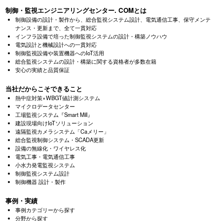
制御・監視エンジニアリングセンター. COMとは
制御設備の設計・製作から、総合監視システム設計、電気通信工事、
保守メンテ
ナンス・更新まで、全て一貫対応
インフラ設備で培った制御監視システムの設計・構築ノウハウ
電気設計と機械設計への一貫対応
制御監視設備や装置機器へのIoT活用
総合監視システムの設計・構築に関する資格者が多数在籍
安心の実績と品質保証
当社だからこそできること
熱中症対策×WBGT値計測システム
マイクロデータセンター
工場監視システム『Smart Mill』
建設現場向けIoTソリューション
遠隔監視カメラシステム「Caメリー」
総合監視制御システム・SCADA更新
設備の無線化・ワイヤレス化
電気工事・電気通信工事
小水力発電監視システム
制御監視システム設計
制御機器 設計・製作
事例・実績
事例カテゴリーから探す
分野から探す