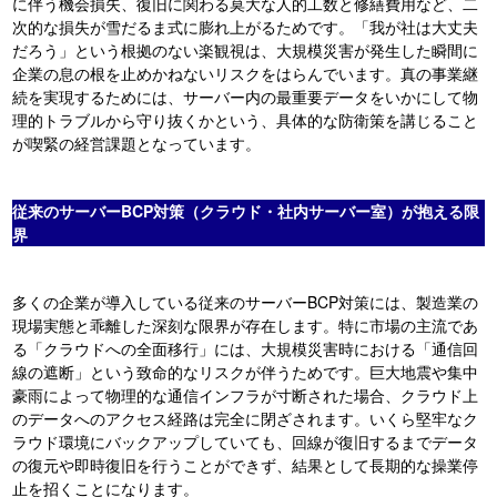
に伴う機会損失、復旧に関わる莫大な人的工数と修繕費用など、二
次的な損失が雪だるま式に膨れ上がるためです。「我が社は大丈夫
だろう」という根拠のない楽観視は、大規模災害が発生した瞬間に
企業の息の根を止めかねないリスクをはらんでいます。真の事業継
続を実現するためには、サーバー内の最重要データをいかにして物
理的トラブルから守り抜くかという、具体的な防衛策を講じること
が喫緊の経営課題となっています。
従来のサーバーBCP対策（クラウド・社内サーバー室）が抱える限
界
多くの企業が導入している従来のサーバーBCP対策には、製造業の
現場実態と乖離した深刻な限界が存在します
。特に市場の主流であ
る「クラウドへの全面移行」には、大規模災害時における「通信回
線の遮断」という致命的なリスクが伴うためです
。巨大地震や集中
豪雨によって物理的な通信インフラが寸断された場合、クラウド上
のデータへのアクセス経路は完全に閉ざされます。いくら堅牢なク
ラウド環境にバックアップしていても、回線が復旧するまでデータ
の復元や即時復旧を行うことができず、結果として長期的な操業停
止を招くことになります
。