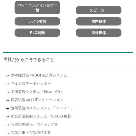
パワーコンディショナー
盤
スピーカー
カメラ監視
屋内筐体
PLC制御
屋外筐体
当社だからこそできること
熱中症対策×WBGT値計測システム
マイクロデータセンター
工場監視システム『Smart Mill』
建設現場向けIoTソリューション
遠隔監視カメラシステム「Caメリー」
総合監視制御システム・SCADA更新
設備の無線化・ワイヤレス化
電気工事・電気通信工事