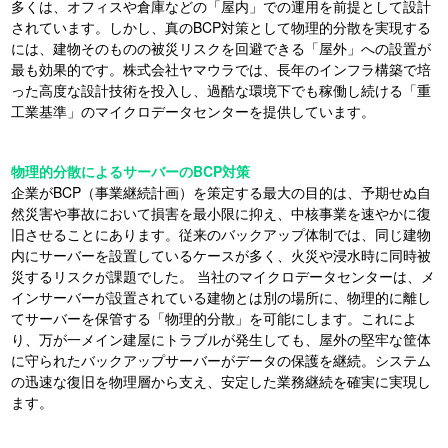
多くは、オフィスや倉庫などの「屋内」での運用を前提として設計
されています。しかし、真のBCP対策として物理的分散を実現する
には、建物そのものの被災リスクを回避できる「屋外」への設置が
最も効果的です。株式会社ヤマウラでは、長年のインフラ構築で培
った高度な設計技術を投入し、過酷な環境下でも稼働し続ける「重
工業基準」のマイクロデータセンターを提供しています。
物理的分散によるサーバーのBCP対策
企業がBCP（事業継続計画）を策定する最大の目的は、予期せぬ自
然災害や事故において損害を最小限に抑え、中核事業を速やかに復
旧させることにあります。従来のバックアップ体制では、同じ建物
内にサーバーを設置しているケースが多く、火災や浸水時に同時被
災するリスクが課題でした。 当社のマイクロデータセンターは、メ
インサーバーが設置されている建物とは別の場所に、物理的に離し
てサーバーを保管する「物理的分散」を可能にします。これによ
り、万が一メイン建屋にトラブルが発生しても、屋外の堅牢な筐体
に守られたバックアップサーバーがデータの保護を継続。システム
の迅速な復旧を物理層から支え、安定した業務継続を確実に実現し
ます。