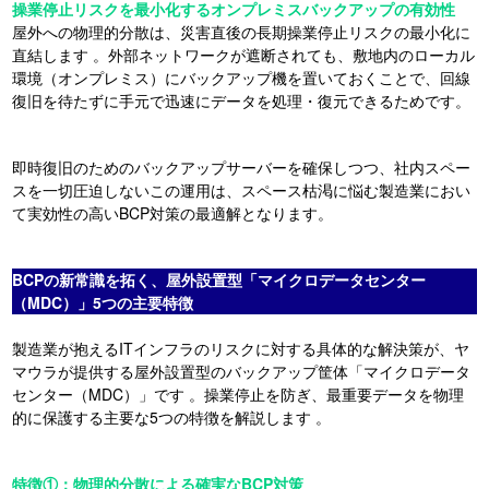
操業停止リスクを最小化するオンプレミスバックアップの有効性
屋外への物理的分散は、災害直後の長期操業停止リスクの最小化に
直結します 。外部ネットワークが遮断されても、敷地内のローカル
環境（オンプレミス）にバックアップ機を置いておくことで、回線
復旧を待たずに手元で迅速にデータを処理・復元できるためです。
即時復旧のためのバックアップサーバーを確保しつつ、社内スペー
スを一切圧迫しないこの運用は、スペース枯渇に悩む製造業におい
て実効性の高いBCP対策の最適解となります。
BCPの新常識を拓く、屋外設置型「マイクロデータセンター
（MDC）」5つの主要特徴
製造業が抱えるITインフラのリスクに対する具体的な解決策が、ヤ
マウラが提供する屋外設置型のバックアップ筐体「マイクロデータ
センター（MDC）」です 。操業停止を防ぎ、最重要データを物理
的に保護する主要な5つの特徴を解説します 。
特徴①：物理的分散による確実なBCP対策