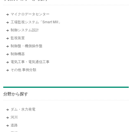
マイクロデータセンター
工場監視システム「Smart Mill」
制御システム設計
監視装置
制御盤・機側操作盤
制御機器
電気工事・電気通信工事
その他 事例分類
分野から探す
ダム・水力発電
河川
道路