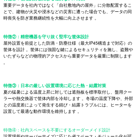
重要データを社内ではなく「自社敷地内の屋外」に分散配置するこ
とで、建物が火災や浸水などの災害に遭った場合でも、データの同
時喪失を防ぎ業務継続性を大幅に向上させます
。
特徴②：精密機器を守り抜く堅牢な筐体設計
屋外設置を前提とした防滴・防塵仕様（最大IP45構造まで対応）の
筐体を設計
。筐体には強固な鍵によるセキュリティを施し、盗難や
いたずらなどの物理的アクセスから重要データを厳重に制限します
。
特徴③：日本の厳しい設置環境に応じた熱・結露対策
夏の猛暑による温度上昇に対しては遮熱板を標準取付し、盤用クー
ラーや熱交換器で筐体内部を冷却します
。冬場の温度下降や、外部
との温度差によって発生する錆び・結露トラブルには、ヒーターを
設置して最適な動作環境を維持します
。
特徴④：社内スペースを不要にするオーダーメイド設計
設置場所やサーバーサイズに応じた省スペース・モジュール化が可