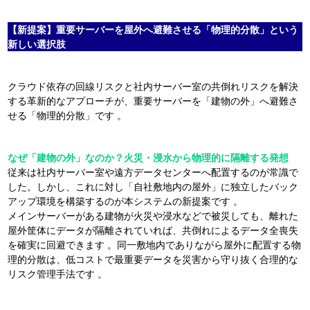
【新提案】重要サーバーを屋外へ避難させる「物理的分散」という
新しい選択肢
クラウド依存の回線リスクと社内サーバー室の共倒れリスクを解決
する革新的なアプローチが、重要サーバーを「建物の外」へ避難さ
せる「物理的分散」です
。
なぜ「建物の外」なのか？火災・浸水から物理的に隔離する発想
従来は社内サーバー室や遠方データセンターへ配置するのが常識で
した。しかし、これに対し「自社敷地内の屋外」に独立したバック
アップ環境を構築するのが本システムの新提案です
。
メインサーバーがある建物が火災や浸水などで被災しても、離れた
屋外筐体にデータが隔離されていれば、共倒れによるデータ全喪失
を確実に回避できます
。同一敷地内でありながら屋外に配置する物
理的分散は、低コストで最重要データを災害から守り抜く合理的な
リスク管理手法です
。