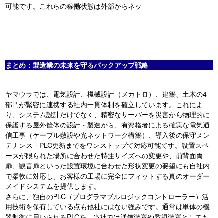
可能です。これらの稼働状態は外部からネッ
まとめ：製造業の未来を守るバックアップ戦略
ヤマウラでは、電気設計、機械設計（メカトロ）、建築、土木の4
部門が緊密に連携する社内一貫体制を確立しています
。これによ
り、システム設計だけでなく、精密なサーバーを災害から物理的に
保護する屋外筐体の設計・製造から、有資格者による確実な電気通
信工事（ケーブル敷設や光ネットワーク構築）、導入後の保守メン
テナンス・PLC更新までをワンストップで対応可能です
。設置スペ
ースが限られた場所に合わせた特注サイズへの変更や、前背面両
扉、観音扉といった設置環境に合わせた形状変更の要望にも自社内
で柔軟に対応し、お客様の工場に完全にフィットする真のオーダー
メイドシステムを提供します
。
さらに、独自のPLC（プログラマブルロジックコントローラー）活
用技術を保有している点も他社にはない強みです
。通常は単体の機
器制御に用いられるPLCを、当社では通信装置や監視装置としても