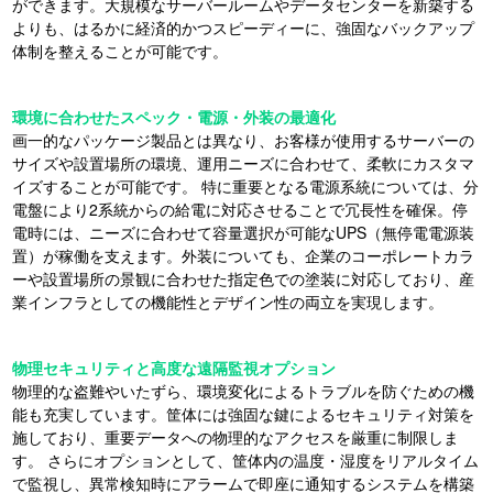
ができます。大規模なサーバールームやデータセンターを新築する
よりも、はるかに経済的かつスピーディーに、強固なバックアップ
体制を整えることが可能です。
環境に合わせたスペック・電源・外装の最適化
画一的なパッケージ製品とは異なり、お客様が使用するサーバーの
サイズや設置場所の環境、運用ニーズに合わせて、柔軟にカスタマ
イズすることが可能です。 特に重要となる電源系統については、分
電盤により2系統からの給電に対応させることで冗長性を確保。停
電時には、ニーズに合わせて容量選択が可能なUPS（無停電電源装
置）が稼働を支えます。外装についても、企業のコーポレートカラ
ーや設置場所の景観に合わせた指定色での塗装に対応しており、産
業インフラとしての機能性とデザイン性の両立を実現します。
物理セキュリティと高度な遠隔監視オプション
物理的な盗難やいたずら、環境変化によるトラブルを防ぐための機
能も充実しています。筐体には強固な鍵によるセキュリティ対策を
施しており、重要データへの物理的なアクセスを厳重に制限しま
す。 さらにオプションとして、筐体内の温度・湿度をリアルタイム
で監視し、異常検知時にアラームで即座に通知するシステムを構築