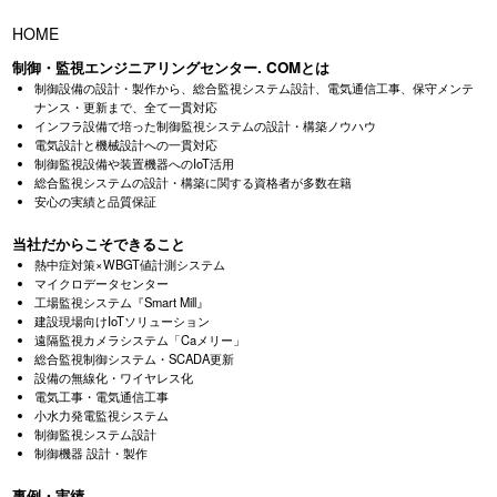
HOME
制御・監視エンジニアリングセンター. COMとは
制御設備の設計・製作から、総合監視システム設計、電気通信工事、
保守メンテ
ナンス・更新まで、全て一貫対応
インフラ設備で培った制御監視システムの設計・構築ノウハウ
電気設計と機械設計への一貫対応
制御監視設備や装置機器へのIoT活用
総合監視システムの設計・構築に関する資格者が多数在籍
安心の実績と品質保証
当社だからこそできること
熱中症対策×WBGT値計測システム
マイクロデータセンター
工場監視システム『Smart Mill』
建設現場向けIoTソリューション
遠隔監視カメラシステム「Caメリー」
総合監視制御システム・SCADA更新
設備の無線化・ワイヤレス化
電気工事・電気通信工事
小水力発電監視システム
制御監視システム設計
制御機器 設計・製作
事例・実績