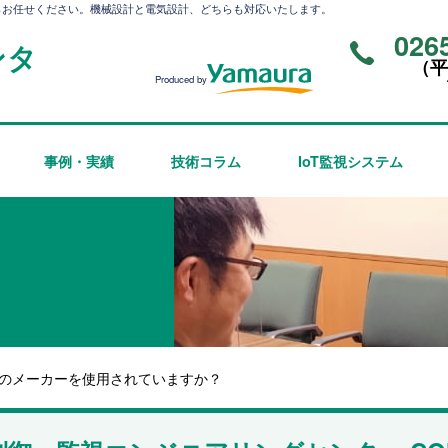
らお任せください。機械設計と電気設計、どちらも対応いたします。
026
ンタ
（平
Produced by
事例・実績
技術コラム
IoT監視システム
のメーカーを使用されていますか？