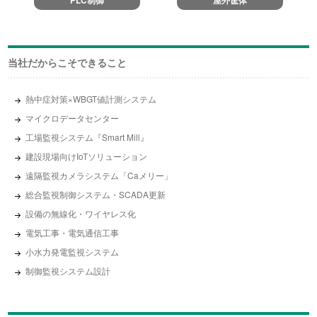
PLC制御
屋外筐体
当社だからこそできること
熱中症対策×WBGT値計測システム
マイクロデータセンター
工場監視システム『Smart Mill』
建設現場向けIoTソリューション
遠隔監視カメラシステム「Caメリー」
総合監視制御システム・SCADA更新
設備の無線化・ワイヤレス化
電気工事・電気通信工事
小水力発電監視システム
制御監視システム設計