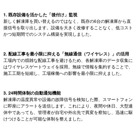
1. 既存設備を活かした「後付け」監視
新しく解凍庫を買い替えるのではなく、既存の6台の解凍庫から直
接信号を取り出します。設備を大きく改修することなく、低コスト
かつ短期間でのシステム構築を実現しました。
2. 配線工事を最小限に抑える「無線通信（ワイヤレス）」の活用
工場内での煩雑な配線工事を避けるため、各解凍庫のデータ収集に
はワイヤレスゲートウェイを採用。無線で情報を集約することで、
施工工期を短縮し、工場稼働への影響を最小限に抑えました。
3. 24時間体制の自動通知機能
解凍庫の温度異常や設備の故障信号を検知した際、スマートフォン
に即座にアラートを送信します。これにより、夜間や休日、大型連
休中であっても、管理者が自宅や外出先で異変を察知し、迅速に駆
けつけることが可能な体制を整えました。