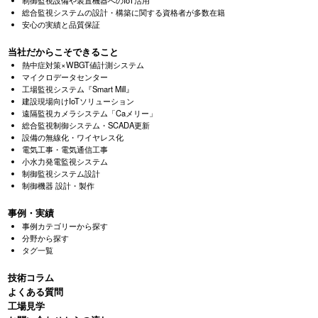
総合監視システムの設計・構築に関する資格者が多数在籍
安心の実績と品質保証
当社だからこそできること
熱中症対策×WBGT値計測システム
マイクロデータセンター
工場監視システム『Smart Mill』
建設現場向けIoTソリューション
遠隔監視カメラシステム「Caメリー」
総合監視制御システム・SCADA更新
設備の無線化・ワイヤレス化
電気工事・電気通信工事
小水力発電監視システム
制御監視システム設計
制御機器 設計・製作
事例・実績
事例カテゴリーから探す
分野から探す
タグ一覧
技術コラム
よくある質問
⼯場⾒学