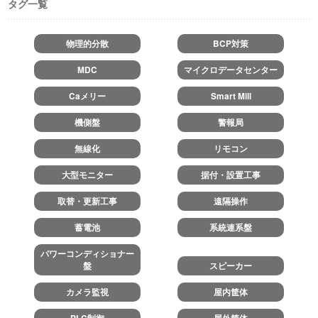
タグ一覧
物理的分散
BCP対策
MDC
マイクロデータセンター
Caメリー
Smart Mill
機側盤
警報局
無線化
リモコン
大型モニター
据付・設置工事
取替・更新工事
遠隔操作
蓄電池
系統連系盤
パワーコンディショナー
盤
スピーカー
カメラ監視
屋内筐体