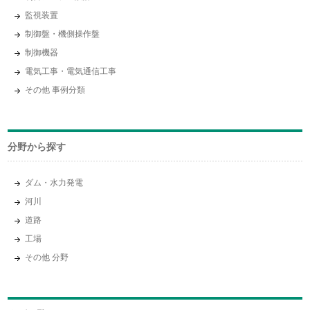
監視装置
制御盤・機側操作盤
制御機器
電気工事・電気通信工事
その他 事例分類
分野から探す
ダム・水力発電
河川
道路
工場
その他 分野