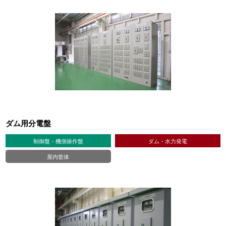
ダム用分電盤
制御盤・機側操作盤
ダム・水力発電
屋内筐体