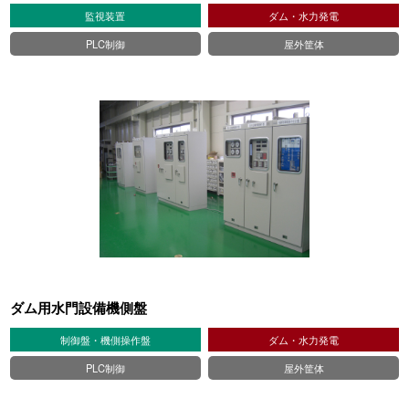
監視装置
ダム・水力発電
PLC制御
屋外筐体
ダム用水門設備機側盤
制御盤・機側操作盤
ダム・水力発電
PLC制御
屋外筐体