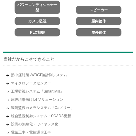
パワーコンディショナー
盤
スピーカー
カメラ監視
屋内筐体
PLC制御
屋外筐体
当社だからこそできること
熱中症対策×WBGT値計測システム
マイクロデータセンター
工場監視システム『Smart Mill』
建設現場向けIoTソリューション
遠隔監視カメラシステム「Caメリー」
総合監視制御システム・SCADA更新
設備の無線化・ワイヤレス化
電気工事・電気通信工事