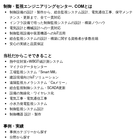
制御・監視エンジニアリングセンター. COMとは
制御設備の設計・製作から、総合監視システム設計、電気通信工事、
保守メンテ
ナンス・更新まで、全て一貫対応
インフラ設備で培った制御監視システムの設計・構築ノウハウ
電気設計と機械設計への一貫対応
制御監視設備や装置機器へのIoT活用
総合監視システムの設計・構築に関する資格者が多数在籍
安心の実績と品質保証
当社だからこそできること
熱中症対策×WBGT値計測システム
マイクロデータセンター
工場監視システム『Smart Mill』
建設現場向けIoTソリューション
遠隔監視カメラシステム「Caメリー」
総合監視制御システム・SCADA更新
設備の無線化・ワイヤレス化
電気工事・電気通信工事
小水力発電監視システム
制御監視システム設計
制御機器 設計・製作
事例・実績
事例カテゴリーから探す
分野から探す