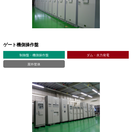
ゲート機側操作盤
制御盤・機側操作盤
ダム・水力発電
屋外筐体