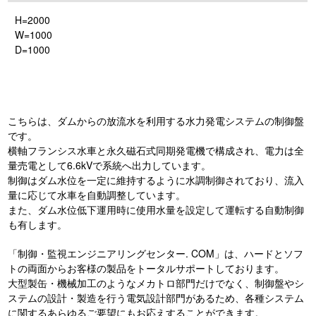
H=2000
W=1000
D=1000
こちらは、ダムからの放流水を利用する水力発電システムの制御盤
です。
横軸フランシス水車と永久磁石式同期発電機で構成され、電力は全
量売電として6.6kVで系統へ出力しています。
制御はダム水位を一定に維持するように水調制御されており、流入
量に応じて水車を自動調整しています。
また、ダム水位低下運用時に使用水量を設定して運転する自動制御
も有します。
「制御・監視エンジニアリングセンター. COM」は、ハードとソフ
トの両面からお客様の製品をトータルサポートしております。
大型製缶・機械加工のようなメカトロ部門だけでなく、制御盤やシ
ステムの設計・製造を行う電気設計部門があるため、各種システム
に関するあらゆるご要望にもお応えすることができます。