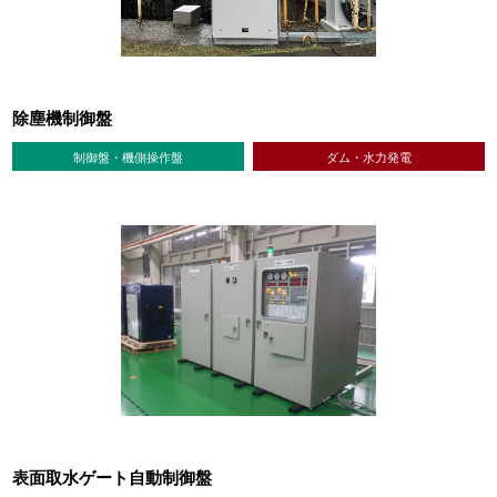
除塵機制御盤
制御盤・機側操作盤
ダム・水力発電
表面取水ゲート自動制御盤