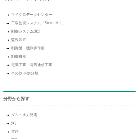
マイクロデータセンター
工場監視システム「Smart Mill」
制御システム設計
監視装置
制御盤・機側操作盤
制御機器
電気工事・電気通信工事
その他 事例分類
分野から探す
ダム・水力発電
河川
道路