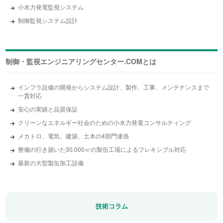
小水力発電監視システム
制御監視システム設計
制御・監視エンジニアリング
センター.COMとは
インフラ設備の開発からシステム設計、製作、工事、メンテナンスまで
一貫対応
安心の実績と品質保証
クリーンなエネルギー社会のための小水力発電コンサルティング
メカトロ、電気、建築、土木の4部門連係
整備の行き届いた30,000㎡の製缶工場によるフレキシブル対応
最新の大型製缶加工設備
技術コラム