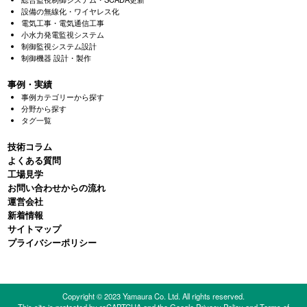
設備の無線化・ワイヤレス化
電気工事・電気通信工事
小水力発電監視システム
制御監視システム設計
制御機器 設計・製作
事例・実績
事例カテゴリーから探す
分野から探す
タグ一覧
技術コラム
よくある質問
⼯場⾒学
お問い合わせからの流れ
運営会社
新着情報
サイトマップ
プライバシーポリシー
Copyright © 2023 Yamaura Co. Ltd. All rights reserved.
This site is protected by reCAPTCHA and the Google
Privacy Policy
and
Terms of