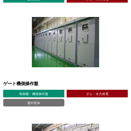
ゲート機側操作盤
制御盤・機側操作盤
ダム・水力発電
屋外筐体