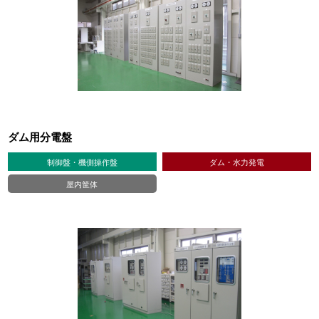
ダム用分電盤
制御盤・機側操作盤
ダム・水力発電
屋内筐体