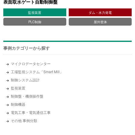
表面取水ゲート自動制御盤
監視装置
ダム・水力発電
PLC制御
屋外筐体
事例カテゴリーから探す
マイクロデータセンター
工場監視システム「Smart Mill」
制御システム設計
監視装置
制御盤・機側操作盤
制御機器
電気工事・電気通信工事
その他 事例分類