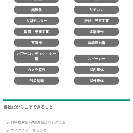
無線化
リモコン
大型モニター
据付・設置工事
取替・更新工事
遠隔操作
蓄電池
系統連系盤
パワーコンディショナー
盤
スピーカー
カメラ監視
屋内筐体
PLC制御
屋外筐体
当社だからこそできること
熱中症対策×WBGT値計測システム
マイクロデータセンター