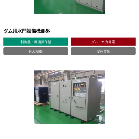
ダム用水門設備機側盤
制御盤・機側操作盤
ダム・水力発電
PLC制御
屋外筐体