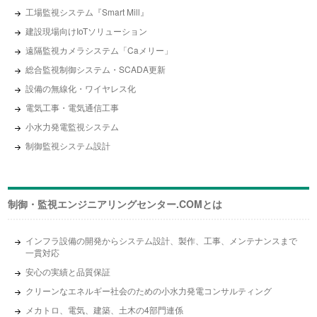
工場監視システム『Smart Mill』
建設現場向けIoTソリューション
遠隔監視カメラシステム「Caメリー」
総合監視制御システム・SCADA更新
設備の無線化・ワイヤレス化
電気工事・電気通信工事
小水力発電監視システム
制御監視システム設計
制御・監視エンジニアリング
センター.COMとは
インフラ設備の開発からシステム設計、製作、工事、メンテナンスまで
一貫対応
安心の実績と品質保証
クリーンなエネルギー社会のための小水力発電コンサルティング
メカトロ、電気、建築、土木の4部門連係