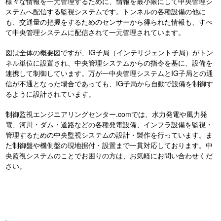
様々な情報を一元管理するために、情報を最小限にして中央管理シ
ステムへ配信する監視システムです。トンネルの各種設備の他に
も、交通量の把握をするためのセンサーから得られた情報も、すべ
て中央管理システムに配信されて一元管理されています。
図は全体の概要図ですが、IG子局（インテリジェント子局）がトン
ネル単位に設置され、中央管理システムからの指令を基に、設備を
連携して制御しています。万が一中央管理システムとIG子局との通
信が不通となった場合であっても、IG子局から自動で設備を制御す
るように設計されています。
制御監視エンジニアリングセンター.comでは、水力発電や風力発
電、河川・ダム・道路などの各種発電設備、インフラ設備を監視・
管理するための中央監視システムの設計・製作を行っています。ま
た制御盤や機側盤の現地据付・設置まで一貫対応しております。中
央監視システムのことでお困りの方は、お気軽にお問い合わせくだ
さい。