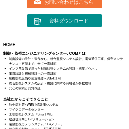
お問い合わせはこちら
資料ダウンロード
HOME
制御・監視エンジニアリングセンター. COMとは
制御設備の設計・製作から、総合監視システム設計、電気通信工事、
保守メンテ
ナンス・更新まで、全て一貫対応
インフラ設備で培った制御監視システムの設計・構築ノウハウ
電気設計と機械設計への一貫対応
制御監視設備や装置機器へのIoT活用
総合監視システムの設計・構築に関する資格者が多数在籍
安心の実績と品質保証
当社だからこそできること
熱中症対策×WBGT値計測システム
マイクロデータセンター
工場監視システム『Smart Mill』
建設現場向けIoTソリューション
遠隔監視カメラシステム「Caメリー」
総合監視制御システム・SCADA更新